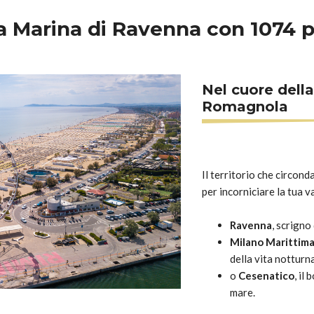
a Marina di Ravenna con 1074 p
Nel cuore della
Romagnola
Il territorio che circond
per incorniciare la tua 
Ravenna
, scrigno 
Milano Marittim
della vita notturn
o
Cesenatico
, il
mare.